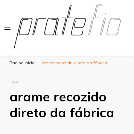
Blog Pratefio
Arames e Telas de Qualidade
Página inicial
arame recozido direto da fábrica
TAG
arame recozido
direto da fábrica