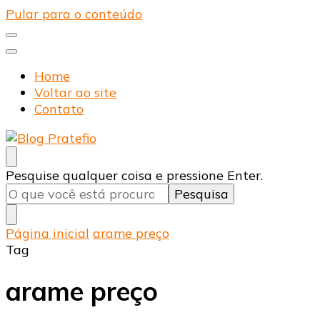
Pular para o conteúdo
Home
Voltar ao site
Contato
Blog Pratefio
Arames e Telas de Qualidade
Procurando
Pesquise qualquer coisa e pressione Enter.
algo?
Página inicial
arame preço
Tag
arame preço