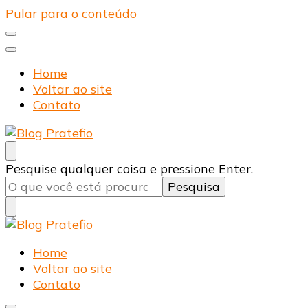
Pular para o conteúdo
Home
Voltar ao site
Contato
Blog Pratefio
Arames e Telas de Qualidade
Procurando
Pesquise qualquer coisa e pressione Enter.
algo?
Blog Pratefio
Arames e Telas de Qualidade
Home
Voltar ao site
Contato