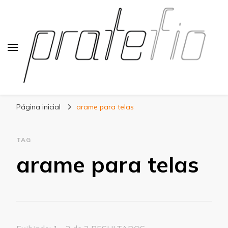
Blog Pratefio
Arames e Telas de Qualidade
Página inicial
arame para telas
TAG
arame para telas