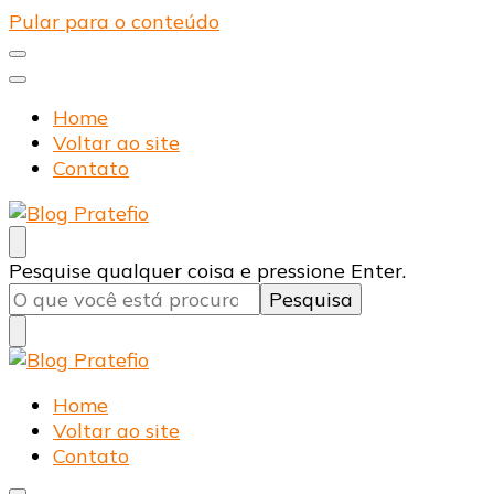
Pular para o conteúdo
Home
Voltar ao site
Contato
Blog Pratefio
Arames e Telas de Qualidade
Procurando
Pesquise qualquer coisa e pressione Enter.
algo?
Blog Pratefio
Arames e Telas de Qualidade
Home
Voltar ao site
Contato