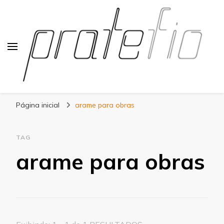
Blog Pratefio
Arames e Telas de Qualidade
Página inicial
arame para obras
TAG
arame para obras