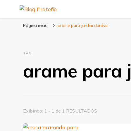
Blog Pratefio
Arames e Telas de Qualidade
Página inicial
arame para jardim durável
TAG
arame para 
Exibindo: 1 - 1 de 1 RESULTADOS