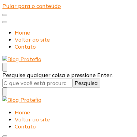
Pular para o conteúdo
Home
Voltar ao site
Contato
Blog Pratefio
Arames e Telas de Qualidade
Procurando
Pesquise qualquer coisa e pressione Enter.
algo?
Blog Pratefio
Arames e Telas de Qualidade
Home
Voltar ao site
Contato