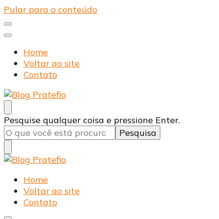
Pular para o conteúdo
Home
Voltar ao site
Contato
Blog Pratefio
Arames e Telas de Qualidade
Procurando
Pesquise qualquer coisa e pressione Enter.
algo?
Blog Pratefio
Arames e Telas de Qualidade
Home
Voltar ao site
Contato