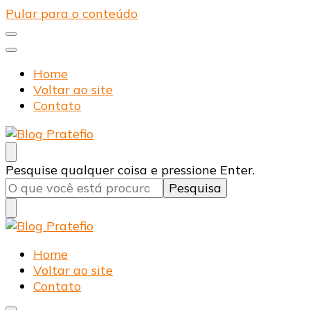
Pular para o conteúdo
Home
Voltar ao site
Contato
Blog Pratefio
Arames e Telas de Qualidade
Procurando
Pesquise qualquer coisa e pressione Enter.
algo?
Blog Pratefio
Arames e Telas de Qualidade
Home
Voltar ao site
Contato