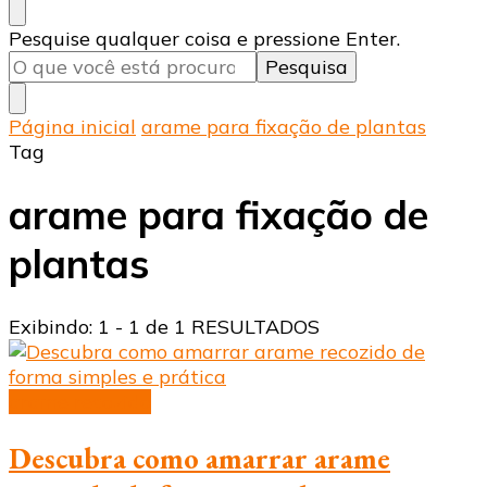
Procurando
Pesquise qualquer coisa e pressione Enter.
algo?
Página inicial
arame para fixação de plantas
Tag
arame para fixação de
plantas
Exibindo: 1 - 1 de 1 RESULTADOS
arame recozido
Descubra como amarrar arame