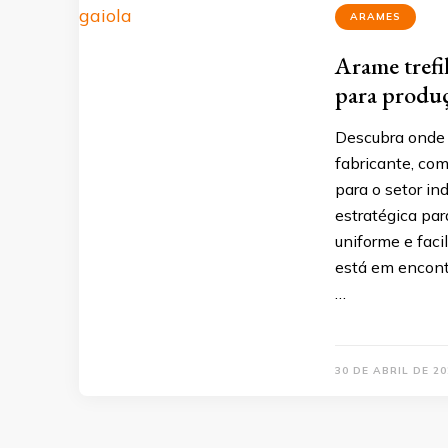
ARAMES
Arame trefi
para produç
Descubra onde c
fabricante, com
para o setor ind
estratégica par
uniforme e faci
está em encont
…
30 DE ABRIL DE 20