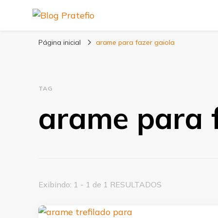
Blog Pratefio
Arames e Telas de Qualidade
Página inicial
arame para fazer gaiola
TAG
arame para f
Exibindo: 1 - 1 de 1 RESULTADOS