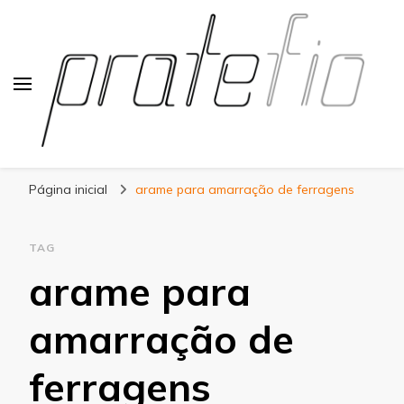
Blog Pratefio
Arames e Telas de Qualidade
Página inicial
arame para amarração de ferragens
TAG
arame para
amarração de
ferragens