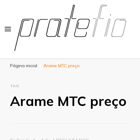
Blog Pratefio
Arames e Telas de Qualidade
Página inicial
Arame MTC preço
TAG
Arame MTC preço