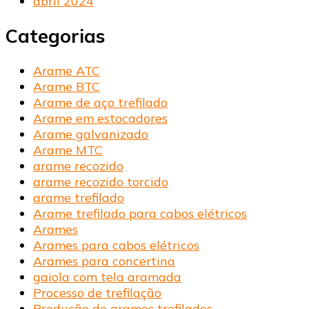
abril 2024
Categorias
Arame ATC
Arame BTC
Arame de aço trefilado
Arame em estocadores
Arame galvanizado
Arame MTC
arame recozido
arame recozido torcido
arame trefilado
Arame trefilado para cabos elétricos
Arames
Arames para cabos elétricos
Arames para concertina
gaiola com tela aramada
Processo de trefilação
Produção de arames trefilados