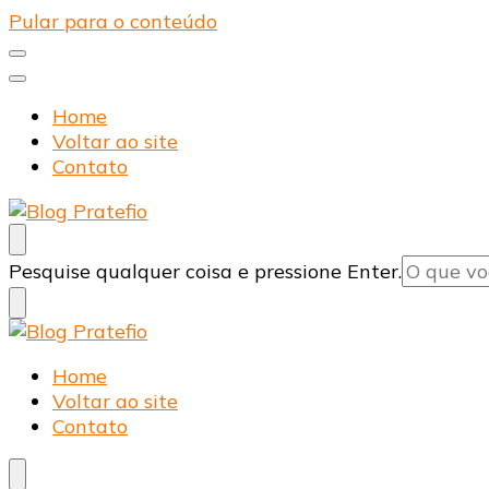
Pular para o conteúdo
Home
Voltar ao site
Contato
Blog Pratefio
Arames e Telas de Qualidade
Procurando
Pesquise qualquer coisa e pressione Enter.
algo?
Blog Pratefio
Arames e Telas de Qualidade
Home
Voltar ao site
Contato