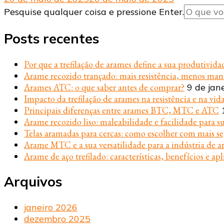
Procurando
Pesquise qualquer coisa e pressione Enter.
algo?
Posts recentes
Por que a trefilação de arames define a sua produtivida
Arame recozido trançado: mais resistência, menos ma
Arames ATC: o que saber antes de comprar?
9 de jan
Impacto da trefilação de arames na resistência e na vida
Principais diferenças entre arames BTC, MTC e ATC
Arame recozido liso: maleabilidade e facilidade para s
Telas aramadas para cercas: como escolher com mais s
Arame MTC e a sua versatilidade para a indústria de ar
Arame de aço trefilado: características, benefícios e apl
Arquivos
janeiro 2026
dezembro 2025