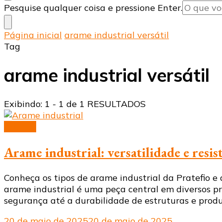
Procurando
Pesquise qualquer coisa e pressione Enter.
algo?
Página inicial
arame industrial versátil
Tag
arame industrial versátil
Exibindo: 1 - 1 de 1 RESULTADOS
Arames
Arame industrial: versatilidade e resi
Conheça os tipos de arame industrial da Pratefio e
arame industrial é uma peça central em diversos 
segurança até a durabilidade de estruturas e produt
20 de maio de 2025
20 de maio de 2025