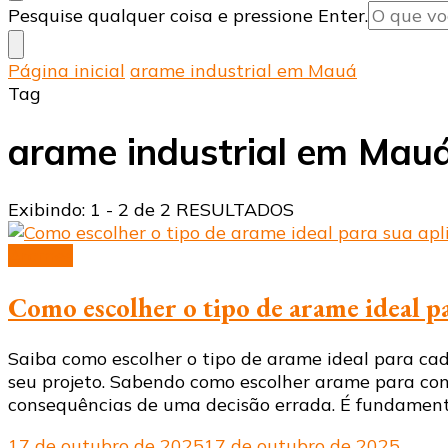
Procurando
Pesquise qualquer coisa e pressione Enter.
algo?
Página inicial
arame industrial em Mauá
Tag
arame industrial em Mau
Exibindo: 1 - 2 de 2 RESULTADOS
Arames
Como escolher o tipo de arame ideal pa
Saiba como escolher o tipo de arame ideal para ca
seu projeto. Sabendo como escolher arame para con
consequências de uma decisão errada. É fundament
17 de outubro de 2025
17 de outubro de 2025