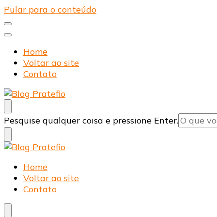
Pular para o conteúdo
Home
Voltar ao site
Contato
Blog Pratefio
Arames e Telas de Qualidade
Procurando
Pesquise qualquer coisa e pressione Enter.
algo?
Blog Pratefio
Arames e Telas de Qualidade
Home
Voltar ao site
Contato