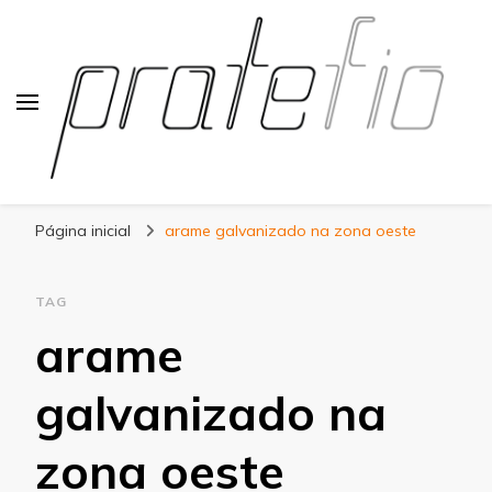
Blog Pratefio
Arames e Telas de Qualidade
Página inicial
arame galvanizado na zona oeste
TAG
arame
galvanizado na
zona oeste