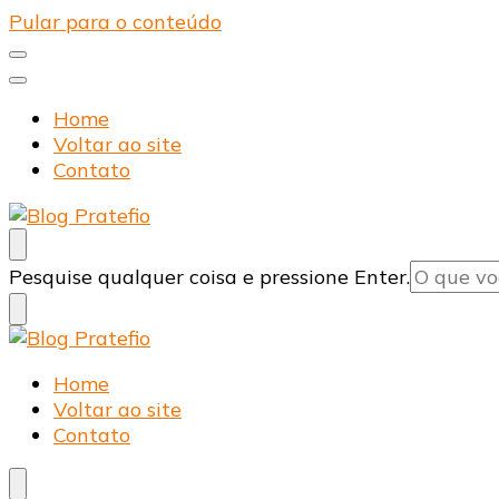
Pular para o conteúdo
Home
Voltar ao site
Contato
Blog Pratefio
Arames e Telas de Qualidade
Procurando
Pesquise qualquer coisa e pressione Enter.
algo?
Blog Pratefio
Arames e Telas de Qualidade
Home
Voltar ao site
Contato