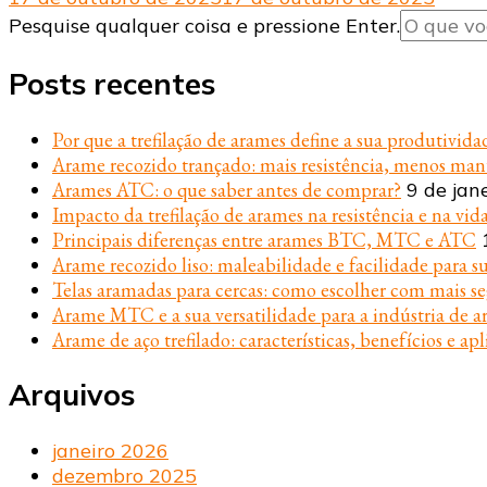
Procurando
Pesquise qualquer coisa e pressione Enter.
algo?
Posts recentes
Por que a trefilação de arames define a sua produtivida
Arame recozido trançado: mais resistência, menos ma
Arames ATC: o que saber antes de comprar?
9 de jan
Impacto da trefilação de arames na resistência e na vida
Principais diferenças entre arames BTC, MTC e ATC
Arame recozido liso: maleabilidade e facilidade para s
Telas aramadas para cercas: como escolher com mais s
Arame MTC e a sua versatilidade para a indústria de ar
Arame de aço trefilado: características, benefícios e apl
Arquivos
janeiro 2026
dezembro 2025