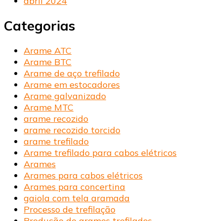
abril 2024
Categorias
Arame ATC
Arame BTC
Arame de aço trefilado
Arame em estocadores
Arame galvanizado
Arame MTC
arame recozido
arame recozido torcido
arame trefilado
Arame trefilado para cabos elétricos
Arames
Arames para cabos elétricos
Arames para concertina
gaiola com tela aramada
Processo de trefilação
Produção de arames trefilados