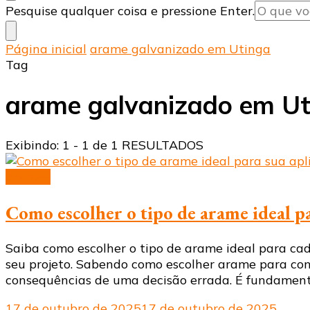
Procurando
Pesquise qualquer coisa e pressione Enter.
algo?
Página inicial
arame galvanizado em Utinga
Tag
arame galvanizado em Ut
Exibindo: 1 - 1 de 1 RESULTADOS
Arames
Como escolher o tipo de arame ideal pa
Saiba como escolher o tipo de arame ideal para ca
seu projeto. Sabendo como escolher arame para con
consequências de uma decisão errada. É fundament
17 de outubro de 2025
17 de outubro de 2025