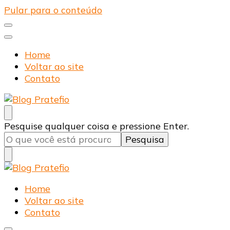
Pular para o conteúdo
Home
Voltar ao site
Contato
Blog Pratefio
Arames e Telas de Qualidade
Procurando
Pesquise qualquer coisa e pressione Enter.
algo?
Blog Pratefio
Arames e Telas de Qualidade
Home
Voltar ao site
Contato