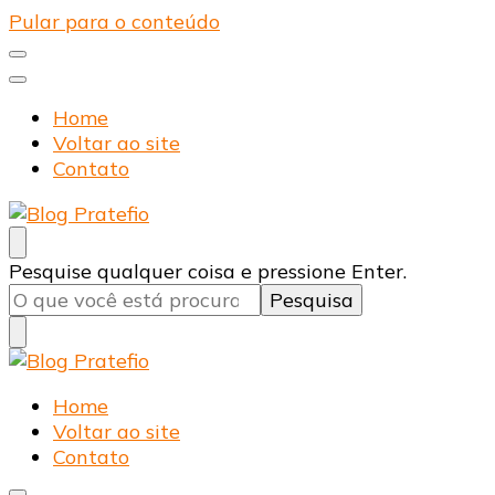
Pular para o conteúdo
Home
Voltar ao site
Contato
Blog Pratefio
Arames e Telas de Qualidade
Procurando
Pesquise qualquer coisa e pressione Enter.
algo?
Blog Pratefio
Arames e Telas de Qualidade
Home
Voltar ao site
Contato