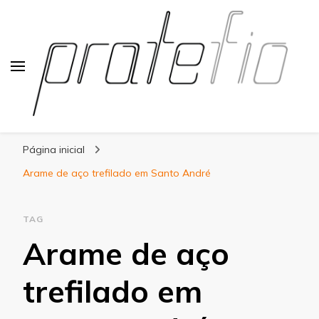
Blog Pratefio
Arames e Telas de Qualidade
Página inicial
Arame de aço trefilado em Santo André
TAG
Arame de aço
trefilado em