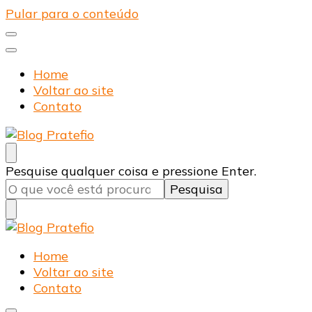
Pular para o conteúdo
Home
Voltar ao site
Contato
Blog Pratefio
Arames e Telas de Qualidade
Procurando
Pesquise qualquer coisa e pressione Enter.
algo?
Blog Pratefio
Arames e Telas de Qualidade
Home
Voltar ao site
Contato