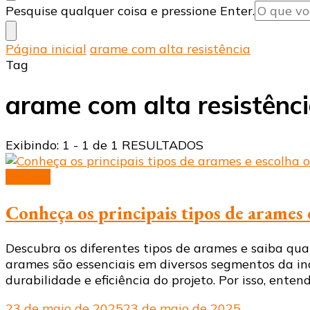
Procurando
Pesquise qualquer coisa e pressione Enter.
algo?
Página inicial
arame com alta resistência
Tag
arame com alta resistênc
Exibindo: 1 - 1 de 1 RESULTADOS
Arames
Conheça os principais tipos de arames e
Descubra os diferentes tipos de arames e saiba qua
arames são essenciais em diversos segmentos da ind
durabilidade e eficiência do projeto. Por isso, enten
23 de maio de 2025
23 de maio de 2025