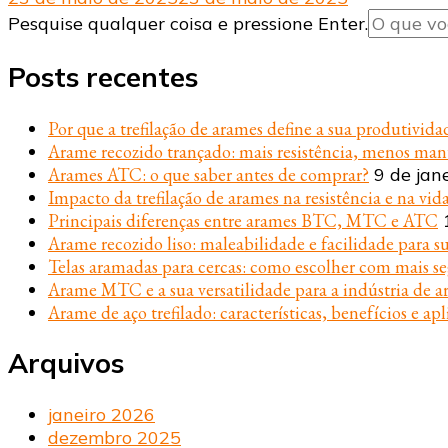
Procurando
Pesquise qualquer coisa e pressione Enter.
algo?
Posts recentes
Por que a trefilação de arames define a sua produtivida
Arame recozido trançado: mais resistência, menos ma
Arames ATC: o que saber antes de comprar?
9 de jan
Impacto da trefilação de arames na resistência e na vida
Principais diferenças entre arames BTC, MTC e ATC
Arame recozido liso: maleabilidade e facilidade para s
Telas aramadas para cercas: como escolher com mais s
Arame MTC e a sua versatilidade para a indústria de ar
Arame de aço trefilado: características, benefícios e apl
Arquivos
janeiro 2026
dezembro 2025