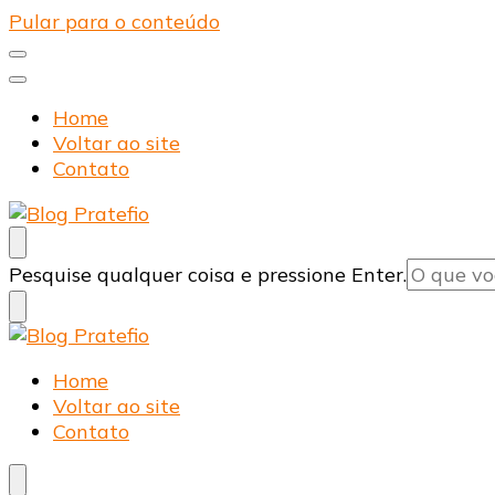
Pular para o conteúdo
Home
Voltar ao site
Contato
Blog Pratefio
Arames e Telas de Qualidade
Procurando
Pesquise qualquer coisa e pressione Enter.
algo?
Blog Pratefio
Arames e Telas de Qualidade
Home
Voltar ao site
Contato