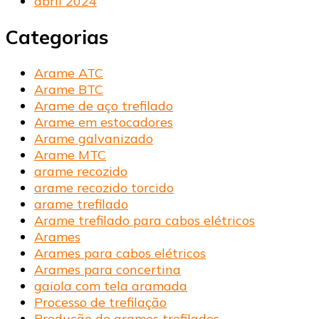
abril 2024
Categorias
Arame ATC
Arame BTC
Arame de aço trefilado
Arame em estocadores
Arame galvanizado
Arame MTC
arame recozido
arame recozido torcido
arame trefilado
Arame trefilado para cabos elétricos
Arames
Arames para cabos elétricos
Arames para concertina
gaiola com tela aramada
Processo de trefilação
Produção de arames trefilados