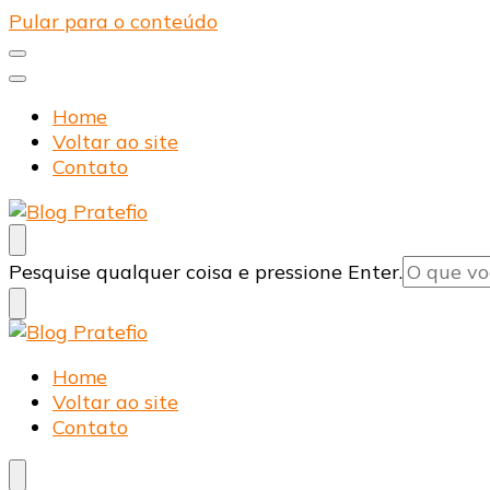
Pular para o conteúdo
Home
Voltar ao site
Contato
Blog Pratefio
Arames e Telas de Qualidade
Procurando
Pesquise qualquer coisa e pressione Enter.
algo?
Blog Pratefio
Arames e Telas de Qualidade
Home
Voltar ao site
Contato