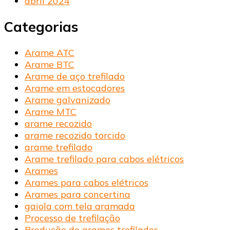
abril 2024
Categorias
Arame ATC
Arame BTC
Arame de aço trefilado
Arame em estocadores
Arame galvanizado
Arame MTC
arame recozido
arame recozido torcido
arame trefilado
Arame trefilado para cabos elétricos
Arames
Arames para cabos elétricos
Arames para concertina
gaiola com tela aramada
Processo de trefilação
Produção de arames trefilados