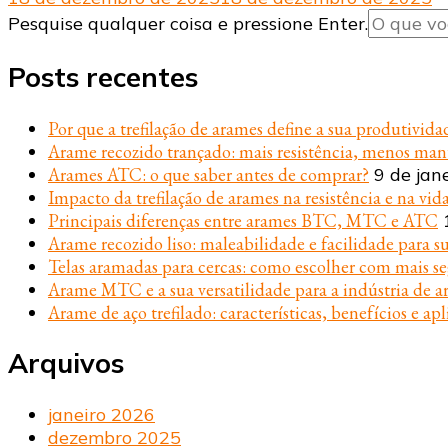
Procurando
Pesquise qualquer coisa e pressione Enter.
algo?
Posts recentes
Por que a trefilação de arames define a sua produtivida
Arame recozido trançado: mais resistência, menos ma
Arames ATC: o que saber antes de comprar?
9 de jan
Impacto da trefilação de arames na resistência e na vida
Principais diferenças entre arames BTC, MTC e ATC
Arame recozido liso: maleabilidade e facilidade para s
Telas aramadas para cercas: como escolher com mais s
Arame MTC e a sua versatilidade para a indústria de ar
Arame de aço trefilado: características, benefícios e apl
Arquivos
janeiro 2026
dezembro 2025