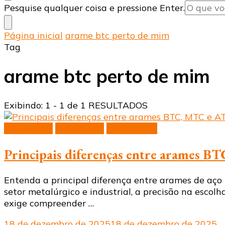
Procurando
Pesquise qualquer coisa e pressione Enter.
algo?
Página inicial
arame btc perto de mim
Tag
arame btc perto de mim
Exibindo: 1 - 1 de 1 RESULTADOS
Arame ATC
Arame BTC
Arame MTC
Principais diferenças entre arames 
Entenda a principal diferença entre arames de aço 
setor metalúrgico e industrial, a precisão na escolh
exige compreender …
18 de dezembro de 2025
18 de dezembro de 2025