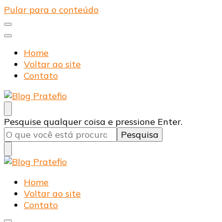
Pular para o conteúdo
Home
Voltar ao site
Contato
Blog Pratefio
Arames e Telas de Qualidade
Procurando
Pesquise qualquer coisa e pressione Enter.
algo?
Blog Pratefio
Arames e Telas de Qualidade
Home
Voltar ao site
Contato